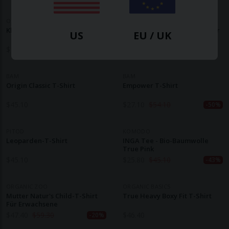
ORGANIC ZOO
BAM
Klassisches Keramik-T-Shirt
Origin Air Bamboo T-Shirt Für
US
EU / UK
Herren
$
16.70
$
33.50
$
38.70
-50%
BAM
BAM
Origin Classic T-Shirt
Empower T-Shirt
$
45.10
$
27.10
$
54.10
-50%
PITOD
KOMODO
Leoparden-T-Shirt
INGA Tee - Bio-Baumwolle
True Pink
$
45.10
$
25.80
$
45.10
-43%
ORGANIC ZOO
ORGANIC BASICS
Mutter Natur's Child-T-Shirt
True Heavy Boxy Fit T-Shirt
Für Erwachsene
$
47.40
$
59.30
$
46.40
-20%