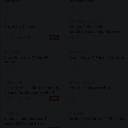
Waldgrün
Biobaumwolle
$
37.80
$
38.70
BAM
NAE VEGAN SHOES
Origin Air T-Shirt
Weißes T-Shirt Mit
Rundhalsausschnitt - Elowen
$
27.10
$
38.70
$
37.80
-30%
FINISTERRE
URBAN GODDESS
Orca-Stickerei-T-Shirt Für
Asana Yoga-T-Shirt - Midnight
Herren
$
64.40
$
64.80
HESSNATUR
ORGANIC BASICS
Gestreiftes, Tailliertes Softrib-
Pointelle Langarmshirt
T-Shirt Aus Biobaumwolle Und
TENCEL™ Modal
$
30.20
$
60.40
$
48.60
-50%
NOOBOO
FELLHERZ
Nooboo Luxe-Bambus-T-
Rocking Girl Kinder T-Shirt Rot
Shirts, 555 G, 3er-Pack