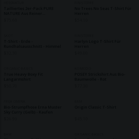
HESSNATUR
FINISTERRE
Tailliertes 2er-Pack PURE
No Trees No Seas T-Shirt Für
NATURE Aus Reiner
Herren
Biobaumwolle
$
75.60
$
54.10
SKOT
FINISTERRE
T-Shirt - Erde -
Harlyn Logo T-Shirt Für
Rundhalsausschnitt - Himmel
Herren
$
32.30
$
49.00
ORGANIC BASICS
KOMODO
True Heavy Boxy Fit
POSEY Strickshirt Aus Bio-
Langarmshirt
Baumwolle - Rot
$
50.70
$
77.30
FRIJA OMINA
BAM
Bio-Strumpfhose Erna Muster
Origin Classic T-Shirt
Sky Curry (gelb) - Kaufen
$
26.90
$
45.10
BAM
ORGANIC BASICS