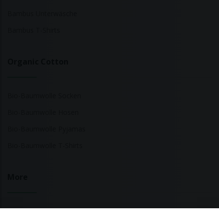
Bambus Unterwäsche
Bambus T-Shirts
Organic Cotton
Bio-Baumwolle Socken
Bio-Baumwolle Hosen
Bio-Baumwolle Pyjamas
Bio-Baumwolle T-Shirts
More
Nachhaltige Modemarken