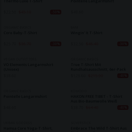
Thermo Luxe T-Shirt
Pointelle Langarmshirt
$
22.50
$
45.10
$
48.60
-50%
ORGANIC BASICS
BAM
Core Baby-T-Shirt
Wingin' It T-Shirt
$
25.70
$
36.70
$
32.50
$
46.40
-30%
-30%
VEGAN OUTFITTERS
ORGANIC BASICS
VO Elements Langarmshirt
True T-Shirt Mit
(Unisex)
Rundhalsausschnitt, 6er-Pack
$
38.60
$
129.60
$
215.90
-40%
ORGANIC BASICS
KOMODO
Pointelle Langarmshirt
HAKON FREE TIBET - T-Shirt
Aus Bio-Baumwolle Weiß
$
48.60
$
38.70
$
64.40
-40%
URBAN GODDESS
SILVERSTICK
Hamsa Core Yoga-T-Shirt,
Embrace The Wild T-Shirt Aus