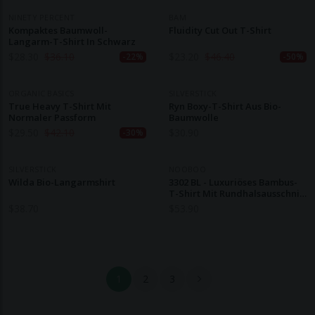
NINETY PERCENT
BAM
Kompaktes Baumwoll-
Fluidity Cut Out T-Shirt
Langarm-T-Shirt In Schwarz
$
28.30
$
36.10
$
23.20
$
46.40
-22%
-50%
ORGANIC BASICS
SILVERSTICK
True Heavy T-Shirt Mit
Ryn Boxy-T-Shirt Aus Bio-
Normaler Passform
Baumwolle
$
29.50
$
42.10
$
30.90
-30%
SILVERSTICK
NOOBOO
Wilda Bio-Langarmshirt
3302 BL - Luxuriöses Bambus-
T-Shirt Mit Rundhalsausschnitt
Damen - 185 G
$
38.70
$
53.90
1
2
3