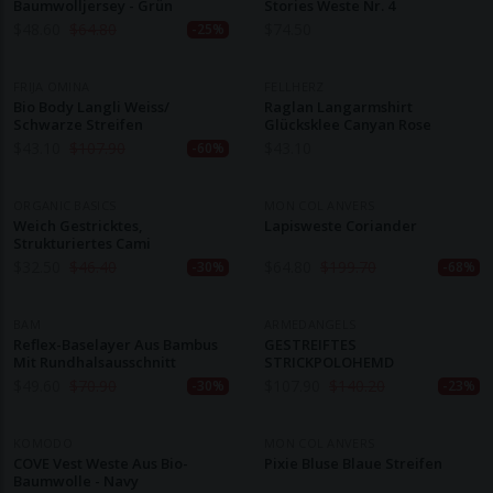
Baumwolljersey - Grün
Stories Weste Nr. 4
$
48.60
$
64.80
$
74.50
-25%
FRIJA OMINA
FELLHERZ
Bio Body Langli Weiss/
Raglan Langarmshirt
Schwarze Streifen
Glücksklee Canyan Rose
$
43.10
$
107.90
$
43.10
-60%
ORGANIC BASICS
MON COL ANVERS
Weich Gestricktes,
Lapisweste Coriander
Strukturiertes Cami
$
32.50
$
46.40
$
64.80
$
199.70
-30%
-68%
BAM
ARMEDANGELS
Reflex-Baselayer Aus Bambus
GESTREIFTES
Mit Rundhalsausschnitt
STRICKPOLOHEMD
$
49.60
$
70.90
$
107.90
$
140.20
-30%
-23%
KOMODO
MON COL ANVERS
COVE Vest Weste Aus Bio-
Pixie Bluse Blaue Streifen
Baumwolle - Navy