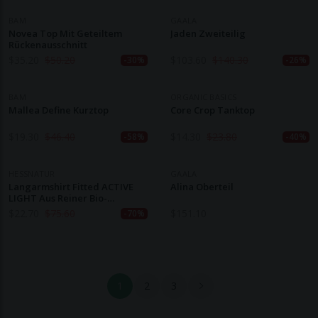
BAM
GAALA
Novea Top Mit Geteiltem
Jaden Zweiteilig
Rückenausschnitt
$
35.20
$
50.20
$
103.60
$
140.30
-30%
-26%
BAM
ORGANIC BASICS
Mallea Define Kurztop
Core Crop Tanktop
$
19.30
$
46.40
$
14.30
$
23.80
-58%
-40%
HESSNATUR
GAALA
Langarmshirt Fitted ACTIVE
Alina Oberteil
LIGHT Aus Reiner Bio-
Baumwolle
$
22.70
$
75.60
$
151.10
-70%
1
2
3