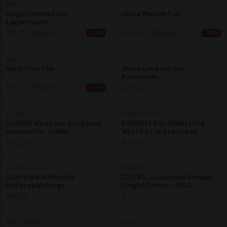
BAM
GAALA
Origin Oberteil Mit
Alana Peplum Top
Lagenmuster
$
30.70
$
43.80
$
161.90
$
215.90
-30%
-25%
BAM
SILVERSTICK
Unity Crop Top
Weste Lena Aus Bio-
Baumwolle
$
26.20
$
37.40
$
28.30
-30%
KOMODO
ARMEDANGELS
SANDER Weste Aus Bio-Ramie-
PIGMENT DYE ÄRMELLOSE
Baumwolle - Salbei
WESTE | Fatigue Green
$
103.10
$
107.90
BOOB DESIGN
NOOBOO
Gestrickte Stilltunika -
7701 BS - Luxuriöses Bambus-
Hellgrau Melange
Singlet Damen - 160 G
$
89.60
$
43.10
FRIJA OMINA
BAM