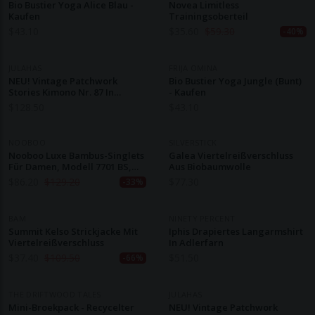
Bio Bustier Yoga Alice Blau -
Novea Limitless
Kaufen
Trainingsoberteil
$
43.10
$
35.60
$
59.30
-40%
JULAHAS
FRIJA OMINA
NEU! Vintage Patchwork
Bio Bustier Yoga Jungle (bunt)
Stories Kimono Nr. 87 In
- Kaufen
Kleinen Größen
$
128.50
$
43.10
NOOBOO
SILVERSTICK
Nooboo Luxe Bambus-Singlets
Galea Viertelreißverschluss
Für Damen, Modell 7701 BS,
Aus Biobaumwolle
480 G, 3er-Pack
$
86.20
$
129.20
$
77.30
-33%
BAM
NINETY PERCENT
Summit Kelso Strickjacke Mit
Iphis Drapiertes Langarmshirt
Viertelreißverschluss
In Adlerfarn
$
37.40
$
109.50
$
51.50
-66%
THE DRIFTWOOD TALES
JULAHAS
Mini-Broekpack - Recycelter
NEU! Vintage Patchwork