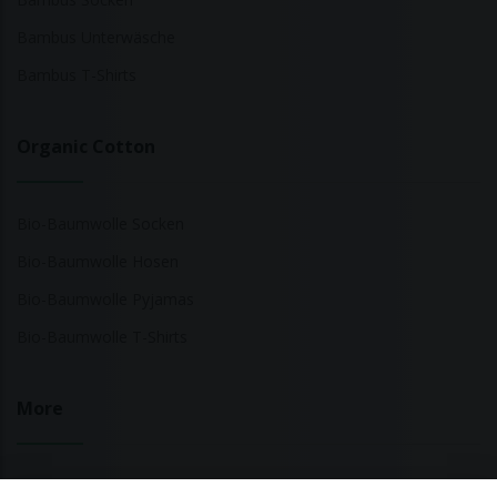
Bambus Unterwäsche
Bambus T-Shirts
Organic Cotton
Bio-Baumwolle Socken
Bio-Baumwolle Hosen
Bio-Baumwolle Pyjamas
Bio-Baumwolle T-Shirts
More
Nachhaltige Modemarken