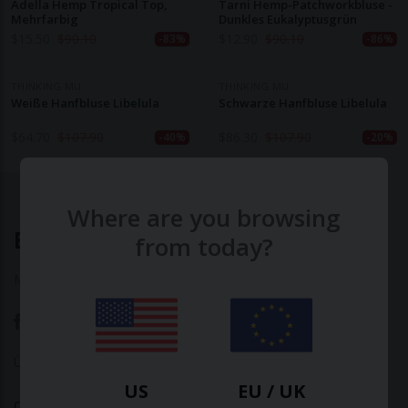
Adella Hemp Tropical Top,
Tarni Hemp-Patchworkbluse -
Mehrfarbig
Dunkles Eukalyptusgrün
$
15.50
$
90.10
$
12.90
$
90.10
-83%
-86%
THINKING MU
THINKING MU
Weiße Hanfbluse Libelula
Schwarze Hanfbluse Libelula
$
64.70
$
107.90
$
86.30
$
107.90
-40%
-20%
Where are you browsing
Ethical Clothing
from today?
Made with ♥ in Barcelona
Über uns
|
Kontakt
|
Datenschutzerklärung
US
EU / UK
Calculate Your Fashion Footprint