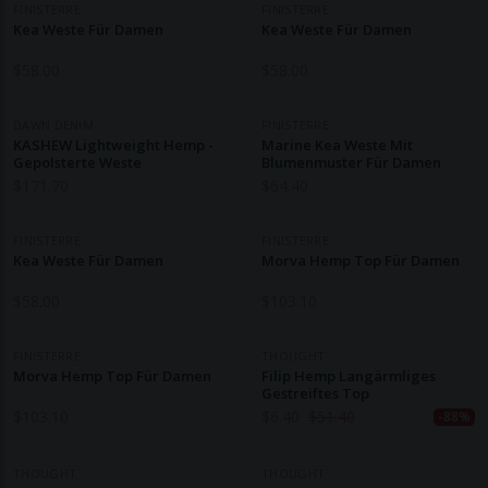
FINISTERRE
FINISTERRE
Kea Weste Für Damen
Kea Weste Für Damen
$
58.00
$
58.00
DAWN DENIM
FINISTERRE
KASHEW Lightweight Hemp -
Marine Kea Weste Mit
Gepolsterte Weste
Blumenmuster Für Damen
$
171.70
$
64.40
FINISTERRE
FINISTERRE
Kea Weste Für Damen
Morva Hemp Top Für Damen
$
58.00
$
103.10
FINISTERRE
THOUGHT
Morva Hemp Top Für Damen
Filip Hemp Langärmliges
Gestreiftes Top
$
103.10
$
6.40
$
51.40
-88%
THOUGHT
THOUGHT