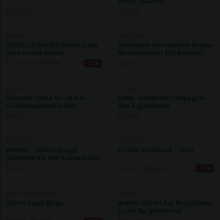
(blau) - Kaufen
$
188.90
$
70.10
JULAHAS
SHAKTIISM
UNVOLLKOMMEN DARIA Cape
Gesteppte Saritaschen: Beiges
Soča (Farbe Blutet)
Blumenmuster Mit Buntem
Reißverschluss
$
128.50
$
171.70
$
30.90
-25%
JULAHAS
KOMODO
Chanderi Stola Nr. 18 Aus
LANE- Smoked/Champagne
Seidenbaumwolle Mit
Von A.Kjaerbede
Blockprint Jodhpur Edit
$
85.30
$
38.60
KOMODO
KOMODO
WINNIE - Cookie Dough
CLOUD Stirnband - Olive
Sonnenbrille Von A.Kjaerbede
$
38.60
$
19.30
$
32.20
-40%
NAE VEGAN SHOES
JULAHAS
Gürtel Espot Beige
Breiter Gürtel Aus Recyceltem
Leder Burgunderrot