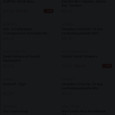
GÜRTEL GAVA Blau
Set: Bio BH+ Hipster, Spitze
Rot - Kaufen
$
47.60
$
52.90
$
64.70
-10%
KOMODO
JULAHAS
RIO - Ecrufarbene
Chanderi Stola Nr. 13 Aus
Transparente Sonnenbrille
Seidenbaumwolle Mit
Von A.Kjaerbede
Blockprint Jodhpur Edit
$
38.60
$
85.30
DUKE + DEXTER
NAE VEGAN SHOES
Dean Advanced Guard
Gürtel Falset Schwarz
Kartenetui
$
83.70
$
47.60
$
52.90
-10%
LANIUS
JULAHAS
Armreif - Fejn
Chanderi Stola Nr. 31 Aus
Seidenbaumwolle Mit
Blockprint Jodhpur Edit
$
52.90
$
85.30
ORGANSK
FRIJA OMINA
Der Coast Hoop
Bio-Tunika Afra Kornblume