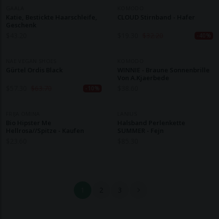
GAALA
KOMODO
Katie, Bestickte Haarschleife,
CLOUD Stirnband - Hafer
Geschenk
$
43.20
$
19.30
$
32.20
-40%
NAE VEGAN SHOES
KOMODO
Gürtel Ordis Black
WINNIE - Braune Sonnenbrille
Von A.Kjaerbede
$
57.30
$
63.70
$
38.60
-10%
FRIJA OMINA
LANIUS
Bio Hipster Me
Halsband Perlenkette
Hellrosa//Spitze - Kaufen
SUMMER - Fejn
$
23.60
$
85.30
1
2
3