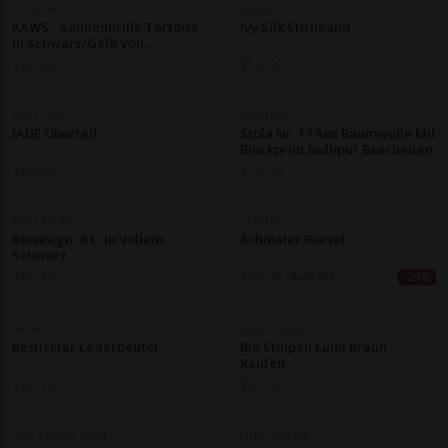
KOMODO
GAALA
KAWS - Sonnenbrille Tortoise
Ivy Silk Stirnband
In Schwarz/Gelb Von
A.Kjaerbede
$
38.60
$
59.40
KALY ORA
JULAHAS
JADE Oberteil
Stola Nr. 17 Aus Baumwolle Mit
Blockprint Jodhpur Bearbeiten
$
88.90
$
74.50
8000 KICKS
LANIUS
Reisesign, 6 L, In Vollem
Schmaler Gürtel
Schwarz
$
85.30
$
34.40
$
48.50
-29%
ABURY
FRIJA OMINA
Bestickter Lederbeutel
Bio Stulpen Lumi Braun -
Kaufen
$
42.10
$
21.50
NAE VEGAN SHOES
FRIJA OMINA