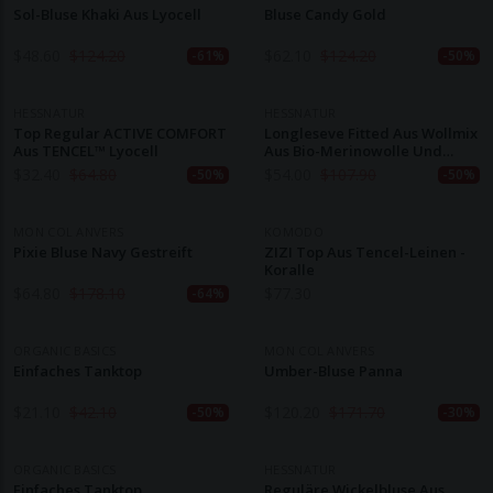
Sol-Bluse Khaki Aus Lyocell
Bluse Candy Gold
$
48.60
$
124.20
$
62.10
$
124.20
-61%
-50%
HESSNATUR
HESSNATUR
Top Regular ACTIVE COMFORT
Longleseve Fitted Aus Wollmix
Aus TENCEL™ Lyocell
Aus Bio-Merinowolle Und
TENCEL™ Lyocell
$
32.40
$
64.80
$
54.00
$
107.90
-50%
-50%
MON COL ANVERS
KOMODO
Pixie Bluse Navy Gestreift
ZIZI Top Aus Tencel-Leinen -
Koralle
$
64.80
$
178.10
$
77.30
-64%
ORGANIC BASICS
MON COL ANVERS
Einfaches Tanktop
Umber-Bluse Panna
$
21.10
$
42.10
$
120.20
$
171.70
-50%
-30%
ORGANIC BASICS
HESSNATUR
Einfaches Tanktop
Reguläre Wickelbluse Aus