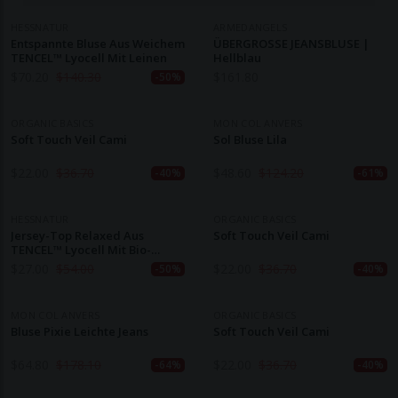
HESSNATUR
ARMEDANGELS
Entspannte Bluse Aus Weichem
ÜBERGROSSE JEANSBLUSE |
TENCEL™ Lyocell Mit Leinen
Hellblau
$
70.20
$
140.30
$
161.80
-50%
ORGANIC BASICS
MON COL ANVERS
Soft Touch Veil Cami
Sol Bluse Lila
$
22.00
$
36.70
$
48.60
$
124.20
-40%
-61%
HESSNATUR
ORGANIC BASICS
Jersey-Top Relaxed Aus
Soft Touch Veil Cami
TENCEL™ Lyocell Mit Bio-
Baumwolle
$
27.00
$
54.00
$
22.00
$
36.70
-50%
-40%
MON COL ANVERS
ORGANIC BASICS
Bluse Pixie Leichte Jeans
Soft Touch Veil Cami
$
64.80
$
178.10
$
22.00
$
36.70
-64%
-40%