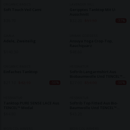
ORGANIC BASICS
LAVENDER HILL
Soft Touch Veil Cami
Geripptes Tanktop Mit U-
Ausschnitt
$
36.70
$
32.20
$
51.50
-37%
GAALA
URBAN GODDESS
Adele, Zweiteilig
Ansuya Yoga Crop-Top,
Rauchquarz
$
140.30
$
48.60
ORGANIC BASICS
HESSNATUR
Einfaches Tanktop
Softrib Langarmshirt Aus
Biobaumwolle Und TENCEL™
Modal
$
21.10
$
42.10
$
27.00
$
54.00
-50%
-50%
HESSNATUR
HESSNATUR
Tanktop PURE SENSE LACE Aus
Softrib Top Fitted Aus Bio-
TENCEL™ Modal
Baumwolle Und TENCEL™
Modal
$
64.80
$
43.20
MON COL ANVERS
MON COL ANVERS