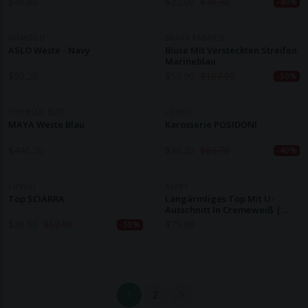
$
48.60
$
22.00
$
36.70
-40%
KOMODO
BRAVA FABRICS
ASLO Weste - Navy
Bluse Mit Versteckten Streifen
Marineblau
$
90.20
$
53.90
$
107.90
-50%
THE BLUE SUIT
LOVJOI
MAYA Weste Blau
Karosserie POSIDONI
$
440.20
$
38.20
$
63.70
-40%
LOVJOI
ASKET
Top SCIARRA
Langärmliges Top Mit U-
Ausschnitt In Cremeweiß |
Asket
$
26.50
$
52.90
$
75.60
-50%
1
2