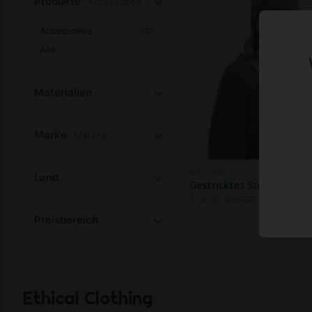
Produkte
- Accessoires
Accessoires
(2)
Alle
Materialien
Marke
- Matona
MATONA
Land
Gestricktes Stirnband Gr
$
18.40
$
36.70
Preisbereich
Ethical Clothing