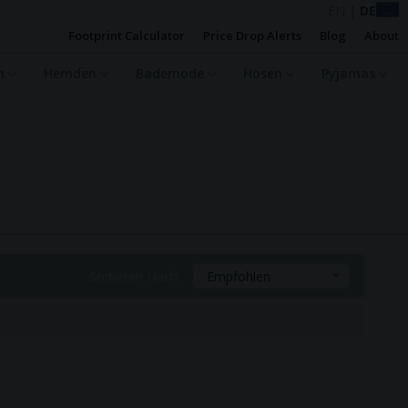
EN
|
DE
Footprint Calculator
Price Drop Alerts
Blog
About
en
Hemden
Bademode
Hosen
Pyjamas
Sortieren Nach:
Empfohlen