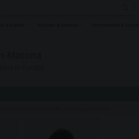
ke & Kleider
Pullover & Hoodies
Unterwäsche & Sock
on Matona
tona in Europa
1
rmarken können Provisionen an Ethical Clothing gezahlt werden.