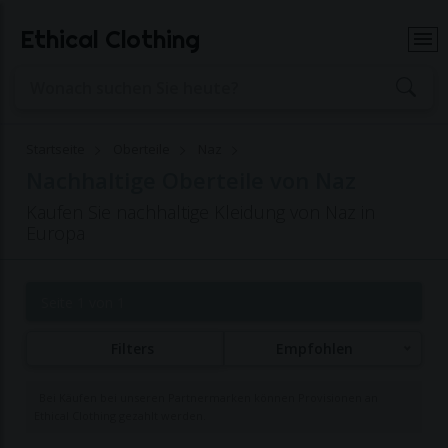
Ethical Clothing
Startseite
Oberteile
Naz
Nachhaltige Oberteile von Naz
Kaufen Sie nachhaltige Kleidung von Naz in
Europa
Seite 1 von 1
Filters
Empfohlen
Bei Käufen bei unseren Partnermarken können Provisionen an
Ethical Clothing gezahlt werden.