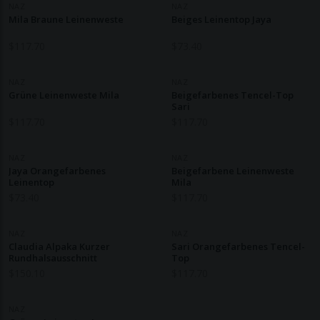
NAZ
NAZ
Mila Braune Leinenweste
Beiges Leinentop Jaya
$
117.70
$
73.40
NAZ
NAZ
Grüne Leinenweste Mila
Beigefarbenes Tencel-Top
Sari
$
117.70
$
117.70
NAZ
NAZ
Jaya Orangefarbenes
Beigefarbene Leinenweste
Leinentop
Mila
$
73.40
$
117.70
NAZ
NAZ
Claudia Alpaka Kurzer
Sari Orangefarbenes Tencel-
Rundhalsausschnitt
Top
$
150.10
$
117.70
NAZ