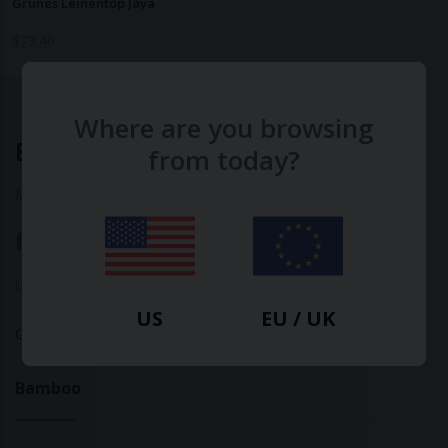
Grünes Leinentop Jaya
$
73.40
Where are you browsing
Ethical Clothing
from today?
Made with ♥ in Barcelona
Über uns
|
Kontakt
|
Datenschutzerklärung
US
EU / UK
Calculate Your Fashion Footprint
Bamboo