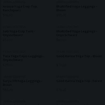
URBAN GODDESS
URBAN GODDESS
Ansuya Yoga Crop-Top,
Bhaktified Yoga-Leggings -
Rauchquarz
Bloom
$
48.60
$
81.00
URBAN GODDESS
URBAN GODDESS
Sati Yoga Crop Tank -
Bhaktified Yoga-Leggings -
Onyxschwarz
Onyx Schwarz
$
54.00
$
81.00
URBAN GODDESS
URBAN GODDESS
Tara Yoga Capri-Leggings -
Good Karma Yoga Top - Bloom
Onyxschwarz
$
75.60
$
70.20
URBAN GODDESS
URBAN GODDESS
Surya 7/8 Yoga-Leggings -
Good Karma Yoga Top - Forest
Braun
$
86.40
$
70.20
URBAN GODDESS
URBAN GODDESS