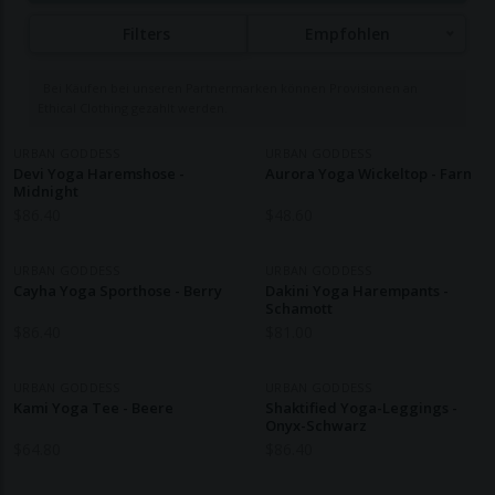
Goddess setzt sich für Nachhaltigkeit ein, verwendet
Filters
Empfohlen
GOTS-zertifizierte Bio-Baumwolle und OCS-
zertifizierten Bio-Bambus in seinen Produkten und
Bei Käufen bei unseren Partnermarken können Provisionen an
sorgt für faire Arbeitsbedingungen in seinen
Ethical Clothing gezahlt werden.
türkischen Produktionsstätten. Sie fördern auch
eine Kreislaufwirtschaft, indem sie mit der
URBAN GODDESS
URBAN GODDESS
Devi Yoga Haremshose -
Aurora Yoga Wickeltop - Farn
Heilsarmee zusammenarbeiten, um gebrauchte
Midnight
Kleidungsstücke zu recyceln oder
$
86.40
$
48.60
weiterzuverkaufen, und bieten Kunden einen Rabatt
von 20% auf zukünftige Einkäufe, wenn sie Artikel
URBAN GODDESS
URBAN GODDESS
Cayha Yoga Sporthose - Berry
zurückgeben.
Dakini Yoga Harempants -
Schamott
$
86.40
$
81.00
URBAN GODDESS
URBAN GODDESS
Kami Yoga Tee - Beere
Shaktified Yoga-Leggings -
Onyx-Schwarz
$
64.80
$
86.40