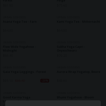
Forest
Feige
$
91.80
$
75.60
URBAN GODDESS
URBAN GODDESS
Asana Yoga Tee - Farn
Kami Yoga Tee - Mitternacht
$
64.80
$
64.80
URBAN GODDESS
URBAN GODDESS
Flow Wide Yogahose -
Sukha Yoga Capri -
Midnight
Onyxschwarz
$
86.40
$
70.20
URBAN GODDESS
URBAN GODDESS
Gaia Yoga-Leggings - Forest
Aurora Wrap Yogatop, Beere
$
69.10
$
86.40
$
48.60
-20%
URBAN GODDESS
URBAN GODDESS
Good Karma Yoga
Bhumi Yogahose - Bloom
Langarmshirt - Bloom