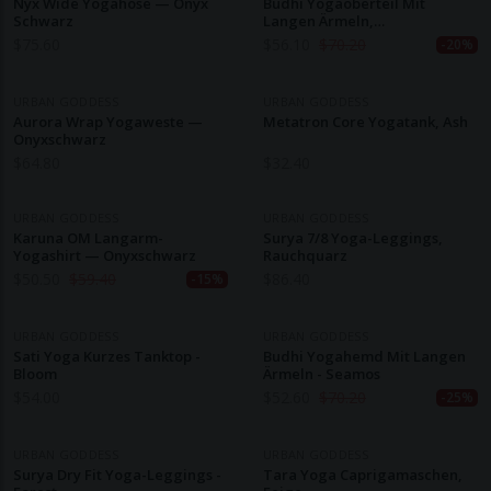
Nyx Wide Yogahose — Onyx
Budhi Yogaoberteil Mit
Schwarz
Langen Ärmeln,
Mitternachtsmotiv
$
75.60
$
56.10
$
70.20
-20%
URBAN GODDESS
URBAN GODDESS
Aurora Wrap Yogaweste —
Metatron Core Yogatank, Ash
Onyxschwarz
$
64.80
$
32.40
URBAN GODDESS
URBAN GODDESS
Karuna OM Langarm-
Surya 7/8 Yoga-Leggings,
Yogashirt — Onyxschwarz
Rauchquarz
$
50.50
$
59.40
$
86.40
-15%
URBAN GODDESS
URBAN GODDESS
Sati Yoga Kurzes Tanktop -
Budhi Yogahemd Mit Langen
Bloom
Ärmeln - Seamos
$
54.00
$
52.60
$
70.20
-25%
URBAN GODDESS
URBAN GODDESS
Surya Dry Fit Yoga-Leggings -
Tara Yoga Caprigamaschen,