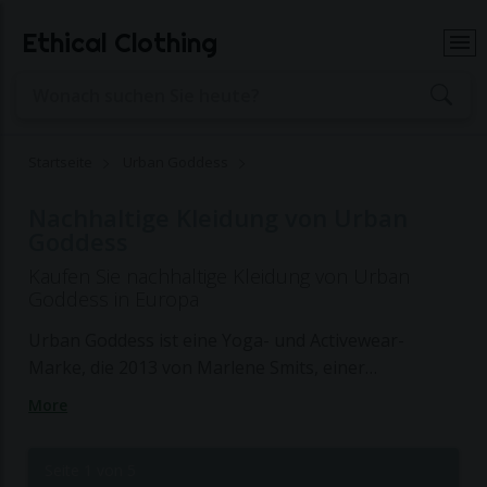
Ethical Clothing
Startseite
Urban Goddess
Nachhaltige Kleidung von Urban
Goddess
Kaufen Sie nachhaltige Kleidung von Urban
Goddess in Europa
Urban Goddess ist eine Yoga- und Activewear-
Marke, die 2013 von Marlene Smits, einer
erfahrenen Yoga-Praktikerin und Modeliebhaberin,
More
gegründet wurde. Die Marke bietet stilvolle,
bequeme und nachhaltige Kleidung, die nahtlos von
Seite 1 von 5
Yoga-Sitzungen in den Alltag übergeht. Urban