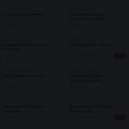
URBAN GODDESS
URBAN GODDESS
Devi Yoga Haremshose
Jaya Sommer-Yoga-
Haremshose - Orion
$
86.40
$
75.60
URBAN GODDESS
URBAN GODDESS
Namaste Core Yogatank,
Devi Yogahose - Forest
Pilzmotiv
$
32.40
$
64.80
$
86.40
-25%
URBAN GODDESS
URBAN GODDESS
Devi Yogahose - Berry
Budhi Yoga-T-Shirt,
Kurzärmlig, Feige
$
86.40
$
54.00
URBAN GODDESS
URBAN GODDESS
Anandafied Yogahose -
OM Core Yoga Tanktop —
Midnight
Mitternacht
$
81.00
$
25.90
$
32.40
-20%