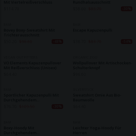
Mit Viertelreißverschluss
Rundhalsausschnitt
$
114.70
$
58.60
$
83.70
-30%
BAM
BAM
Bovey Boxy-Sweatshirt Mit
Escape Kapuzenpulli
Trichterausschnitt
$
50.20
$
96.60
$
38.70
$
83.70
-48%
-54%
VEGAN OUTFITTERS
ORGANIC ZOO
VO Elements Kapuzenpullover
Wollpullover Mit Artischocken-
Mit Reißverschluss (Unisex)
Schulterknopf
$
64.40
$
96.60
BAM
SILVERSTICK
Sportlicher Kapuzenpulli Mit
Sweatshirt Omie Aus Bio-
Durchgehendem
Baumwolle
Reißverschluss
$
76.70
$
109.50
$
64.40
-30%
BAM
BAM
Boxy-Hoody Mit
Leichter Yoga-Hoody Für
Durchgehendem
Herren