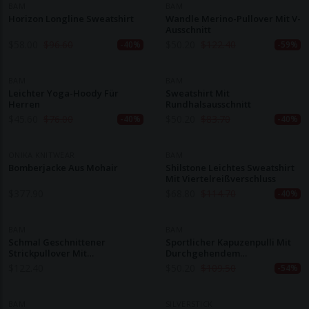
BAM
BAM
Horizon Longline Sweatshirt
Wandle Merino-Pullover Mit V-
Ausschnitt
$
58.00
$
96.60
$
50.20
$
122.40
-40%
-59%
BAM
BAM
Leichter Yoga-Hoody Für
Sweatshirt Mit
Herren
Rundhalsausschnitt
$
45.60
$
76.00
$
50.20
$
83.70
-40%
-40%
ONIKA KNITWEAR
BAM
Bomberjacke Aus Mohair
Shilstone Leichtes Sweatshirt
Mit Viertelreißverschluss
$
377.90
$
68.80
$
114.70
-40%
BAM
BAM
Schmal Geschnittener
Sportlicher Kapuzenpulli Mit
Strickpullover Mit
Durchgehendem
Viertelreißverschluss
Reißverschluss
$
122.40
$
50.20
$
109.50
-54%
BAM
SILVERSTICK