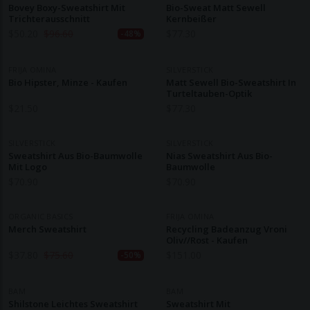
Bovey Boxy-Sweatshirt Mit
Bio-Sweat Matt Sewell
Trichterausschnitt
Kernbeißer
$
50.20
$
96.60
$
77.30
-48%
FRIJA OMINA
SILVERSTICK
Bio Hipster, Minze - Kaufen
Matt Sewell Bio-Sweatshirt In
Turteltauben-Optik
$
21.50
$
77.30
SILVERSTICK
SILVERSTICK
Sweatshirt Aus Bio-Baumwolle
Nias Sweatshirt Aus Bio-
Mit Logo
Baumwolle
$
70.90
$
70.90
ORGANIC BASICS
FRIJA OMINA
Merch Sweatshirt
Recycling Badeanzug Vroni
Oliv//rost - Kaufen
$
37.80
$
75.60
$
151.00
-50%
BAM
BAM
Shilstone Leichtes Sweatshirt
Sweatshirt Mit