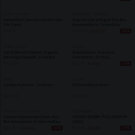
STORY OF MINE
BEAUMONT ORGANIC
Sweatshirt Die Geschichte Von
Sugi Strickcardigan Aus Bio-
Mir Sand
Baumwolle In Tintenblau
$
74.50
$
150.70
$
251.20
-40%
PLANT FACED
MAINIO
Eat Different Deluxe Organic
Superpower Oversize-
Box Kapuzenpulli, Schwarz
Sweatshirt, Orchid,
Erwachsene
$
114.70
$
52.10
$
74.50
-30%
SKALL
LUCIEE
Campa Pullover - Schwarz
Pulloverkleid Iman
$
410.20
$
458.80
BEAUMONT ORGANIC
TOBEFRANK
Yasmin Kapuzenpullover Aus
UNISEX-BOBBY-PULLOVER IN
Bio-Baumwolle In Marineblau
GRAU
$
61.80
$
154.60
$
67.60
$
96.60
-60%
-30%