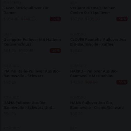
FINISTERRE
BAM
Leven Strickpullover Für
Verliere Niemals Deinen
Damen
Coolen Strickpullover
$
104.40
$
148.20
$
67.60
$
135.30
-30%
-50%
BAM
KOMODO
Gerippter Pullover Mit Halbem
CLOVER Pointelle-Pullover Aus
Reißverschluss
Bio-Baumwolle - Kaffee
$
61.20
$
122.40
$
96.60
-50%
KOMODO
KOMODO
PIA Pointelle-Pullover Aus Bio-
HAKKU - Pullover Aus Bio-
Baumwolle - Schwarz
Baumwolle Marineblau
$
90.20
$
43.80
$
96.60
-55%
KOMODO
KOMODO
HANA Pullover Aus Bio-
HANA Pullover Aus Bio-
Baumwolle - Schwarz Und
Baumwolle - Creme/Schwarz
Senf
$
90.20
$
90.20
KOMODO
BAM