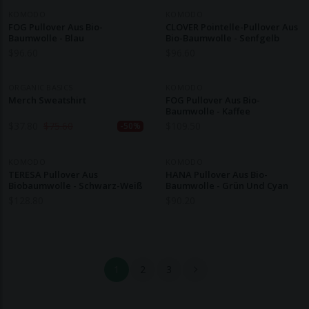
KOMODO
KOMODO
FOG Pullover Aus Bio-
CLOVER Pointelle-Pullover Aus
Baumwolle - Blau
Bio-Baumwolle - Senfgelb
$
96.60
$
96.60
ORGANIC BASICS
KOMODO
Merch Sweatshirt
FOG Pullover Aus Bio-
Baumwolle - Kaffee
$
37.80
$
75.60
$
109.50
-50%
KOMODO
KOMODO
TERESA Pullover Aus
HANA Pullover Aus Bio-
Biobaumwolle - Schwarz-Weiß
Baumwolle - Grün Und Cyan
$
128.80
$
90.20
1
2
3