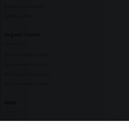
Bambus Unterwäsche
Bambus T-Shirts
Organic Cotton
Bio-Baumwolle Socken
Bio-Baumwolle Hosen
Bio-Baumwolle Pyjamas
Bio-Baumwolle T-Shirts
More
Nachhaltige Modemarken