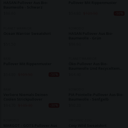
HASAN Pullover Aus Bio-
Pullover Mit Rippenmuster
Baumwolle - Schwarz
$
96.60
$
54.80
$
109.50
-50%
PLANET WARRIOR
KOMODO
Ocean Warrior Sweatshirt
HASAN Pullover Aus Bio-
Baumwolle - Grün
$
51.50
$
96.60
BAM
PLANET WARRIOR
Pullover Mit Rippenmuster
Öko-Pullover Aus Bio-
Baumwolle Und Recyceltem
Kunststoff | Unisex
$
54.80
$
109.50
$
64.40
-50%
BAM
KOMODO
Verliere Niemals Deinen
PIA Pointelle-Pullover Aus Bio-
Coolen Strickpullover
Baumwolle - Senfgelb
$
94.70
$
135.30
$
90.20
-30%
KOMODO
ORGANIC ZOO
MARGOT - GOTS Pullover Aus
Cosy Wild Sweatshirt