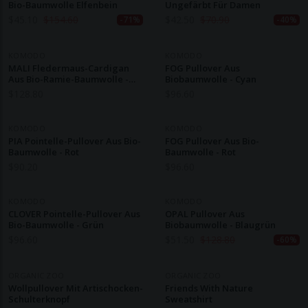
Bio-Baumwolle Elfenbein
Ungefärbt Für Damen
$
45.10
$
154.60
$
42.50
$
70.90
-71%
-40%
KOMODO
KOMODO
MALI Fledermaus-Cardigan
FOG Pullover Aus
Aus Bio-Ramie-Baumwolle -
Biobaumwolle - Cyan
Sandfarben
$
128.80
$
96.60
KOMODO
KOMODO
PIA Pointelle-Pullover Aus Bio-
FOG Pullover Aus Bio-
Baumwolle - Rot
Baumwolle - Rot
$
90.20
$
96.60
KOMODO
KOMODO
CLOVER Pointelle-Pullover Aus
OPAL Pullover Aus
Bio-Baumwolle - Grün
Biobaumwolle - Blaugrün
$
96.60
$
51.50
$
128.80
-60%
ORGANIC ZOO
ORGANIC ZOO
Wollpullover Mit Artischocken-
Friends With Nature
Schulterknopf
Sweatshirt