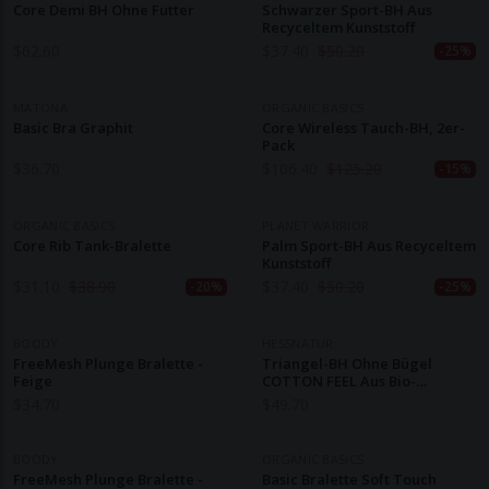
Core Demi BH Ohne Futter
Schwarzer Sport-BH Aus
Recyceltem Kunststoff
$
62.60
$
37.40
$
50.20
-25%
MATONA
ORGANIC BASICS
Basic Bra Graphit
Core Wireless Tauch-BH, 2er-
Pack
$
36.70
$
106.40
$
125.20
-15%
ORGANIC BASICS
PLANET WARRIOR
Core Rib Tank-Bralette
Palm Sport-BH Aus Recyceltem
Kunststoff
$
31.10
$
38.90
$
37.40
$
50.20
-20%
-25%
BOODY
HESSNATUR
FreeMesh Plunge Bralette -
Triangel-BH Ohne Bügel
Feige
COTTON FEEL Aus Bio-
Baumwolle
$
34.70
$
49.70
BOODY
ORGANIC BASICS
FreeMesh Plunge Bralette -
Basic Bralette Soft Touch