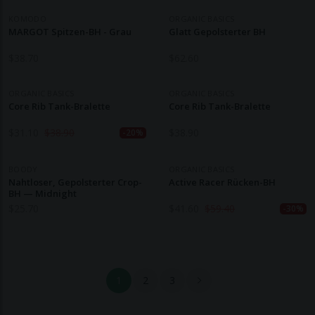
KOMODO
ORGANIC BASICS
MARGOT Spitzen-BH - Grau
Glatt Gepolsterter BH
$
38.70
$
62.60
ORGANIC BASICS
ORGANIC BASICS
Core Rib Tank-Bralette
Core Rib Tank-Bralette
$
31.10
$
38.90
$
38.90
-20%
BOODY
ORGANIC BASICS
Nahtloser, Gepolsterter Crop-
Active Racer Rücken-BH
BH — Midnight
$
25.70
$
41.60
$
59.40
-30%
1
2
3