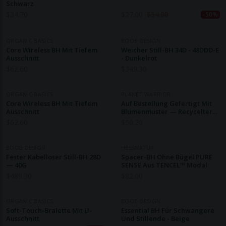
Schwarz
$
34.70
$
27.00
$
54.00
-50%
ORGANIC BASICS
BOOB DESIGN
Core Wireless BH Mit Tiefem
Weicher Still-BH 34D - 48DDD-E
Ausschnitt
- Dunkelrot
$
62.60
$
349.30
ORGANIC BASICS
PLANET WARRIOR
Core Wireless BH Mit Tiefem
Auf Bestellung Gefertigt Mit
Ausschnitt
Blumenmuster — Recycelter
Longline-Sport-BH
$
62.60
$
50.20
BOOB DESIGN
HESSNATUR
Fester Kabelloser Still-BH 28D
Spacer-BH Ohne Bügel PURE
— 40G
SENSE Aus TENCEL™ Modal
$
489.30
$
82.00
ORGANIC BASICS
BOOB DESIGN
Soft-Touch-Bralette Mit U-
Essential BH Für Schwangere
Ausschnitt
Und Stillende - Beige