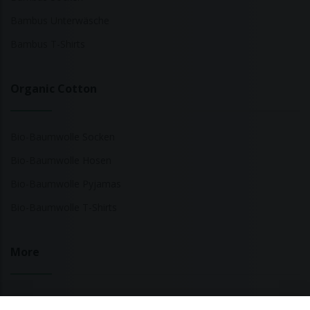
Bambus Unterwäsche
Bambus T-Shirts
Organic Cotton
Bio-Baumwolle Socken
Bio-Baumwolle Hosen
Bio-Baumwolle Pyjamas
Bio-Baumwolle T-Shirts
More
Nachhaltige Modemarken