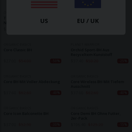
ORGANIC BASICS
ORGANIC BASICS
Triangel-Bralette Aus
Core Wireless BH Mit Tiefem
US
EU / UK
Netzstoff
Ausschnitt
$
32.40
$
54.00
$
62.60
-40%
ORGANIC BASICS
PLANET WARRIOR
Core Classic BH
Orchid Sport-BH Aus
Recyceltem Kunststoff
$
27.00
$
54.00
$
37.40
$
50.20
-50%
-25%
ORGANIC BASICS
ORGANIC BASICS
Core BH Mit Voller Abdeckung
Core Wireless BH Mit Tiefem
Ausschnitt
$
37.60
$
62.60
$
37.60
$
62.60
-40%
-40%
ORGANIC BASICS
ORGANIC BASICS
Core Icon Balconette BH
Core Demi BH Ohne Futter,
2er-Pack
$
37.00
$
52.90
$
106.40
$
125.20
-30%
-15%