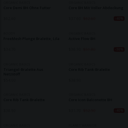
ORGANIC BASICS
ORGANIC BASICS
Core Demi BH Ohne Futter
Core BH Mit Voller Abdeckung
$
62.60
$
37.60
$
62.60
-40%
BOODY
ORGANIC BASICS
FreeMesh Plunge Bralette, Lila
Active Flow BH
$
34.70
$
36.30
$
51.80
-30%
ORGANIC BASICS
ORGANIC BASICS
Triangel-Bralette Aus
Core Rib Tank-Bralette
Netzstoff
$
54.00
$
38.90
ORGANIC BASICS
ORGANIC BASICS
Core Rib Tank-Bralette
Core Icon Balconette BH
$
38.90
$
31.70
$
52.90
-40%
ORGANIC BASICS
PLANET WARRIOR