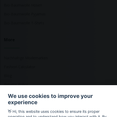
Bio-Baumwolle Hosen
Bio-Baumwolle Pyjamas
Bio-Baumwolle T-Shirts
More
Nachhaltige Modemarken
Fashion Calculator
Blog
Returns Policy
We use cookies to improve your
experience
Copyright © 2026 Ethical Clothing. Alle Rechte vorbehalten
👋 Hi, this website uses cookies to ensure its proper
operation and to understand how you interact with it. By