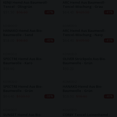
KENJI Hemd Aus Baumwoll-
ARC Hemd Aus Baumwoll-
Tencel - Olivgrün
Tencel-Mischung - Grau
$
51.50
$
96.60
$
64.40
$
109.50
-47%
-41%
KOMODO
KOMODO
HANAKO Hemd Aus Bio-
ARC Hemd Aus Baumwoll-
Baumwolle - Sand
Tencel-Mischung - Navy
$
58.00
$
96.60
$
64.40
$
109.50
-40%
-41%
KOMODO
KOMODO
SPECTRE Hemd Aus Bio-
OLIVER Strickpolo Aus Bio-
Baumwolle - Karo
Baumwolle - Grün
$
96.60
$
90.20
KOMODO
KOMODO
SPECTRE Hemd Aus Bio-
HANAKO Hemd Aus Bio-
Baumwolle - Grün
Baumwolle - Grün
$
64.40
$
103.10
$
58.00
$
96.60
-38%
-40%
KOMODO
KOMODO
SUNSET Hemd Aus Bio-
CORBY Tencel-Leinenhemd -