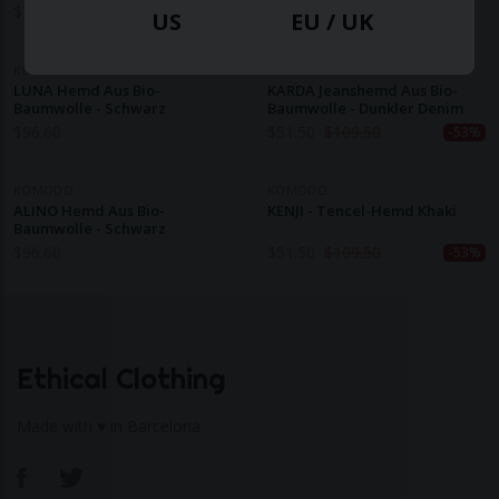
$
72.20
$
103.10
$
109.50
-30%
US
EU / UK
KOMODO
KOMODO
LUNA Hemd Aus Bio-
KARDA Jeanshemd Aus Bio-
Baumwolle - Schwarz
Baumwolle - Dunkler Denim
$
96.60
$
51.50
$
109.50
-53%
KOMODO
KOMODO
ALINO Hemd Aus Bio-
KENJI - Tencel-Hemd Khaki
Baumwolle - Schwarz
$
96.60
$
51.50
$
109.50
-53%
Ethical Clothing
Made with ♥ in Barcelona