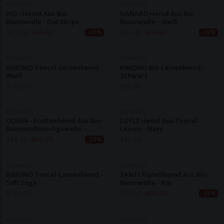
KOMODO
KOMODO
RIO - Hemd Aus Bio-
HANAKO Hemd Aus Bio-
Baumwolle - Oat Stripe
Baumwolle - Weiß
$
63.10
$
90.20
$
64.40
$
96.60
-30%
-33%
KOMODO
KOMODO
KIMONO Tencel-Leinenhemd -
KIMONO Bio-Leinenhemd -
Weiß
Schwarz
$
103.10
$
96.60
KOMODO
KOMODO
OCEAN - Frotteehemd Aus Bio-
LOYLE Hemd Aus Tencel-
Baumwollmischgewebe -
Leinen - Navy
Dschungelgrün
$
59.30
$
83.70
$
96.60
-29%
KOMODO
KOMODO
KIMONO Tencel-Leinenhemd -
SANTI Flanellhemd Aus Bio-
Soft Sage
Baumwolle - Rot
$
103.10
$
51.50
$
90.20
-43%
KOMODO
KOMODO