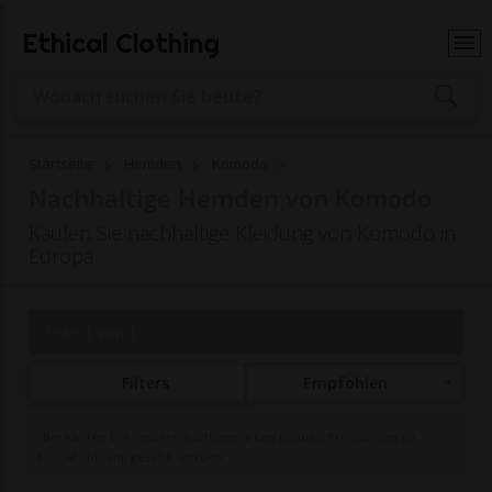
Ethical Clothing
Startseite
Hemden
Komodo
Nachhaltige Hemden von Komodo
Kaufen Sie nachhaltige Kleidung von Komodo in
Europa
Seite 1 von 1
Filters
Empfohlen
Bei Käufen bei unseren Partnermarken können Provisionen an
Ethical Clothing gezahlt werden.