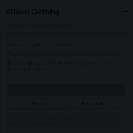
Ethical Clothing
Startseite
Jeans
I Love Lowie
Nachhaltige Jeans von I Love Lowie
Kaufen Sie nachhaltige Kleidung von I Love
Lowie in Europa
Seite 1 von 1
Filters
Empfohlen
Bei Käufen bei unseren Partnermarken können Provisionen an
Ethical Clothing gezahlt werden.