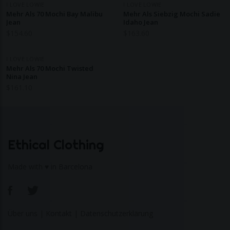
I LOVE LOWIE
I LOVE LOWIE
Mehr Als 70 Mochi Bay Malibu
Mehr Als Siebzig Mochi Sadie
Jean
Idaho Jean
$
154.60
$
163.60
I LOVE LOWIE
Mehr Als 70 Mochi Twisted
Nina Jean
$
161.10
Ethical Clothing
Made with ♥ in Barcelona
Über uns
|
Kontakt
|
Datenschutzerklärung