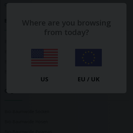
Calculate Your Fashion Footprint
Where are you browsing
Bamboo
from today?
Bambus Oberteile
Bambus Socken
Bambus Unterwäsche
Bambus T-Shirts
US
EU / UK
Organic Cotton
Bio-Baumwolle Socken
Bio-Baumwolle Hosen
Bio-Baumwolle Pyjamas