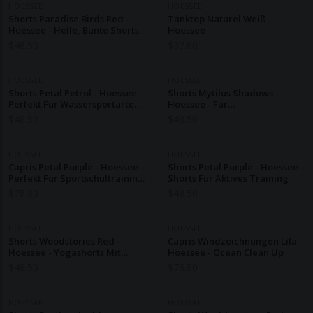
HOESSEE
HOESSEE
Shorts Paradise Birds Red -
Tanktop Naturel Weiß -
Hoessee - Helle, Bunte Shorts.
Hoessee
$
48.50
$
37.80
HOESSEE
HOESSEE
Shorts Petal Petrol - Hoessee -
Shorts Mytilus Shadows -
Perfekt Für Wassersportarten
Hoessee - Für
Wie Surfen.
Meeresliebhaber
$
48.50
$
48.50
HOESSEE
HOESSEE
Capris Petal Purple - Hoessee -
Shorts Petal Purple - Hoessee -
Perfekt Für Sportschultraining
Shorts Für Aktives Training
Und Hardlopen.
$
78.80
$
48.50
HOESSEE
HOESSEE
Shorts Woodstories Red -
Capris Windzeichnungen Lila -
Hoessee - Yogashorts Mit
Hoessee - Ocean Clean Up
Farbenfrohen Prints
$
48.50
$
78.80
HOESSEE
HOESSEE