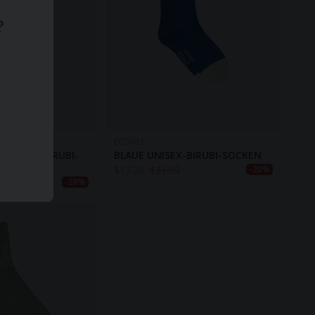
?
ECOALF
UNISEX-BIRUBI-
BLAUE UNISEX-BIRUBI-SOCKEN
$
17.20
$
21.50
-20%
-20%