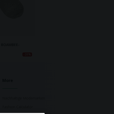
E BOAMBEE-
-20%
More
Nachhaltige Modemarken
Fashion Calculator