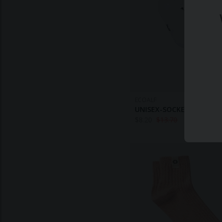
ECOALF
UNISEX-SOCKEN OSLO WE
$
8.20
$
13.70