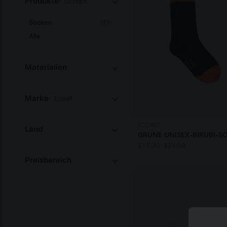
Produkte
- Socken
Socken
(11)
Alle
Materialien
Marke
- Ecoalf
ECOALF
Land
GRÜNE UNISEX-BIRUBI-S
$
17.20
$
21.50
Preisbereich