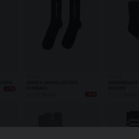
ECOALF
ECOALF
OCKEN
UNISEX-SARON-SOCKEN
MARINEBLAUE 
SCHWARZ
SOCKEN
-20%
$
10.30
$
17.20
$
17.20
$
21.50
-40%