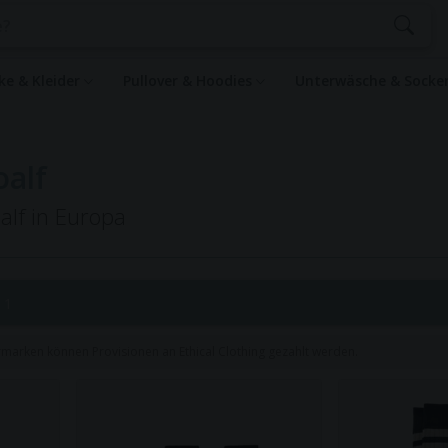
ke & Kleider
Pullover & Hoodies
Unterwäsche & Sock
oalf
alf in Europa
 1
rmarken können Provisionen an Ethical Clothing gezahlt werden.