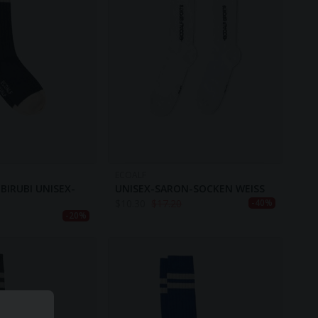
ECOALF
BIRUBI UNISEX-
UNISEX-SARON-SOCKEN WEISS
$
10.30
$
17.20
-40%
-20%