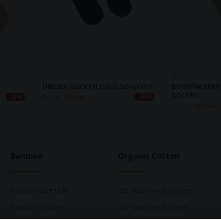
ECOALF
ECOALF
UNISEX-SOCKEN OSLO SCHWARZ
BEIGEFARBEN
SOCKEN
$
8.20
$
13.70
-20%
-40%
$
17.20
$
21.50
Bamboo
Organic Cotton
Bambus Oberteile
Bio-Baumwolle Socken
Bambus Socken
Bio-Baumwolle Hosen