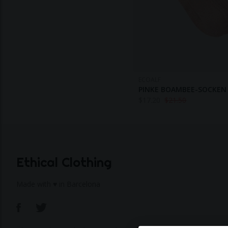
ECOALF
PINKE BOAMBEE-SOCKEN
$
17.20
$
21.50
Ethical Clothing
Made with ♥ in Barcelona