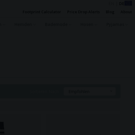
EN
|
DE
Footprint Calculator
Price Drop Alerts
Blog
About
en
Hemden
Bademode
Hosen
Pyjamas
Sortieren Nach:
Empfohlen