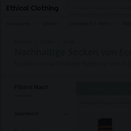
Ethical Clothing
Accessoires
Schuhe
Oberteile & T-Shirts
Röc
Startseite
Socken
Ecoalf
Nachhaltige Socken von Ec
Kaufen Sie nachhaltige Kleidung von Eco
Filtern Nach
11 Produkte |
Seite 1 von
Bei Käufen bei unseren Partne
Geschlecht