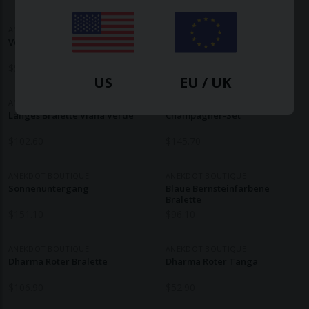
ANEKDOT BOUTIQUE
ANEKDOT BOUTIQUE
Vollmond-Höschen
Bralette Aurora Aus Seide
$
52.90
$
102.60
US
EU / UK
ANEKDOT BOUTIQUE
ANEKDOT BOUTIQUE
Langes Bralette Viana Verde
Champagner-Set
$
102.60
$
145.70
ANEKDOT BOUTIQUE
ANEKDOT BOUTIQUE
Sonnenuntergang
Blaue Bernsteinfarbene
Bralette
$
151.10
$
96.10
ANEKDOT BOUTIQUE
ANEKDOT BOUTIQUE
Dharma Roter Bralette
Dharma Roter Tanga
$
106.90
$
52.90