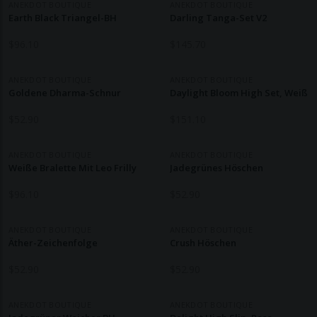
ANEKDOT BOUTIQUE
ANEKDOT BOUTIQUE
Earth Black Triangel-BH
Darling Tanga-Set V2
$
96.10
$
145.70
ANEKDOT BOUTIQUE
ANEKDOT BOUTIQUE
Goldene Dharma-Schnur
Daylight Bloom High Set, Weiß
$
52.90
$
151.10
ANEKDOT BOUTIQUE
ANEKDOT BOUTIQUE
Weiße Bralette Mit Leo Frilly
Jadegrünes Höschen
$
96.10
$
52.90
ANEKDOT BOUTIQUE
ANEKDOT BOUTIQUE
Äther-Zeichenfolge
Crush Höschen
$
52.90
$
52.90
ANEKDOT BOUTIQUE
ANEKDOT BOUTIQUE