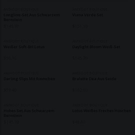
ANEKDOT BOUTIQUE
ANEKDOT BOUTIQUE
Longline-Set Aus Schwarzem
Viana Verde Set
Bernstein
$
145.70
$
151.10
ANEKDOT BOUTIQUE
ANEKDOT BOUTIQUE
Weißer Soft-BH Lotus
Daylight Bloom Weiß-Set
$
96.10
$
145.70
ANEKDOT BOUTIQUE
ANEKDOT BOUTIQUE
Darling Slips Mit Riemchen
Bralette Dea Aus Seide
$
59.40
$
102.60
ANEKDOT BOUTIQUE
ANEKDOT BOUTIQUE
Hohes Set Aus Schwarzem
Lotus Weißes Freches Höschen
Bernstein
$
145.70
$
48.60