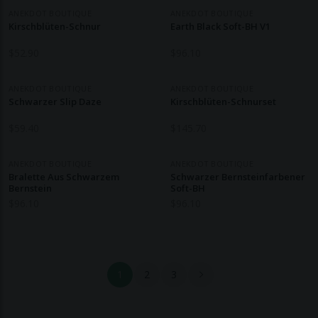
ANEKDOT BOUTIQUE
ANEKDOT BOUTIQUE
Kirschblüten-Schnur
Earth Black Soft-BH V1
$
52.90
$
96.10
ANEKDOT BOUTIQUE
ANEKDOT BOUTIQUE
Schwarzer Slip Daze
Kirschblüten-Schnurset
$
59.40
$
145.70
ANEKDOT BOUTIQUE
ANEKDOT BOUTIQUE
Bralette Aus Schwarzem
Schwarzer Bernsteinfarbener
Bernstein
Soft-BH
$
96.10
$
96.10
1
2
3