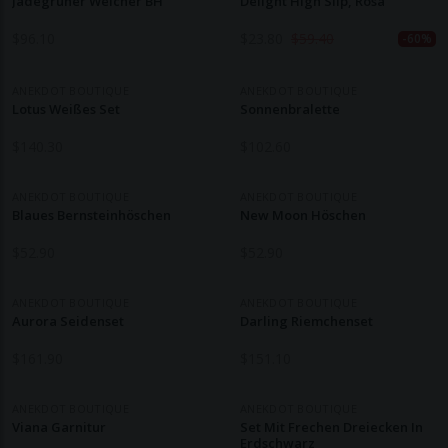
Jadegrüner Weicher BH
Delight High Slip, Rosa
$
96.10
$
23.80
$
59.40
-60%
ANEKDOT BOUTIQUE
ANEKDOT BOUTIQUE
Lotus Weißes Set
Sonnenbralette
$
140.30
$
102.60
ANEKDOT BOUTIQUE
ANEKDOT BOUTIQUE
Blaues Bernsteinhöschen
New Moon Höschen
$
52.90
$
52.90
ANEKDOT BOUTIQUE
ANEKDOT BOUTIQUE
Aurora Seidenset
Darling Riemchenset
$
161.90
$
151.10
ANEKDOT BOUTIQUE
ANEKDOT BOUTIQUE
Viana Garnitur
Set Mit Frechen Dreiecken In
Erdschwarz