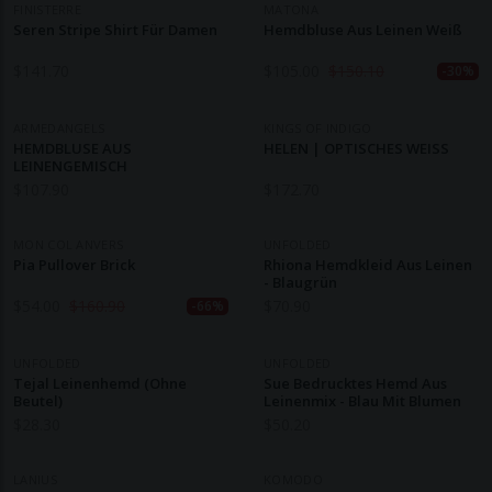
FINISTERRE
MATONA
Seren Stripe Shirt Für Damen
Hemdbluse Aus Leinen Weiß
$
141.70
$
105.00
$
150.10
-30%
ARMEDANGELS
KINGS OF INDIGO
HEMDBLUSE AUS
HELEN | OPTISCHES WEISS
LEINENGEMISCH
$
107.90
$
172.70
MON COL ANVERS
UNFOLDED
Pia Pullover Brick
Rhiona Hemdkleid Aus Leinen
- Blaugrün
$
54.00
$
160.90
$
70.90
-66%
UNFOLDED
UNFOLDED
Tejal Leinenhemd (ohne
Sue Bedrucktes Hemd Aus
Beutel)
Leinenmix - Blau Mit Blumen
$
28.30
$
50.20
LANIUS
KOMODO