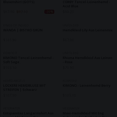
Blusenshirt (GOTS)
CORBY Tencel-Leinenhemd -
Acid Blue
$
67.90
$
97.10
$
90.20
-30%
KINGS OF INDIGO
UNFOLDED
WANDA | BISTRO GRÜN
Hemdkleid Lily Aus Leinenmix
$
161.90
$
67.00
KOMODO
UNFOLDED
KIMONO Tencel-Leinenhemd -
Rhiona Hemdkleid Aus Leinen
Soft Sage
- Rose
$
103.10
$
70.90
ARMEDANGELS
KOMODO
LOCKERE HEMDBLUSE MIT
KIMONO - Leinenhemd Berry
STREIFEN | Schwarz
$
107.90
$
103.10
HESSNATUR
HESSNATUR
Entspanntes Langarmshirt Aus
Maxi-Hemdkleid Mit Eng