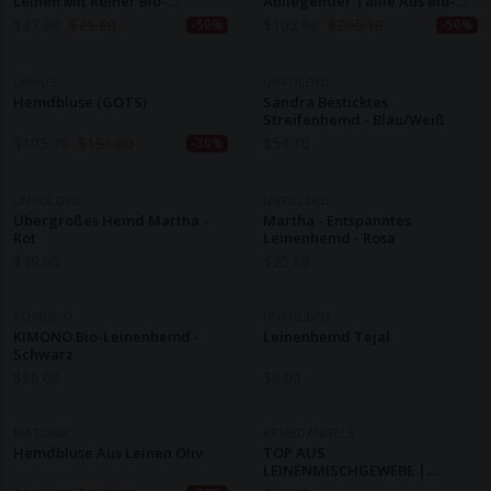
Leinen Mit Reiner Bio-
Anliegender Taille Aus Bio-
Baumwolle
Baumwolle Und Leinen
$
37.80
$
75.60
$
102.60
$
205.10
-50%
-50%
LANIUS
UNFOLDED
Hemdbluse (GOTS)
Sandra Besticktes
Streifenhemd - Blau/Weiß
$
105.70
$
151.00
$
54.10
-30%
UNFOLDED
UNFOLDED
Übergroßes Hemd Martha -
Martha - Entspanntes
Rot
Leinenhemd - Rosa
$
39.90
$
25.80
KOMODO
UNFOLDED
KIMONO Bio-Leinenhemd -
Leinenhemd Tejal
Schwarz
$
96.60
$
9.00
MATONA
ARMEDANGELS
Hemdbluse Aus Leinen Oliv
TOP AUS
LEINENMISCHGEWEBE |
Getrocknete Palme