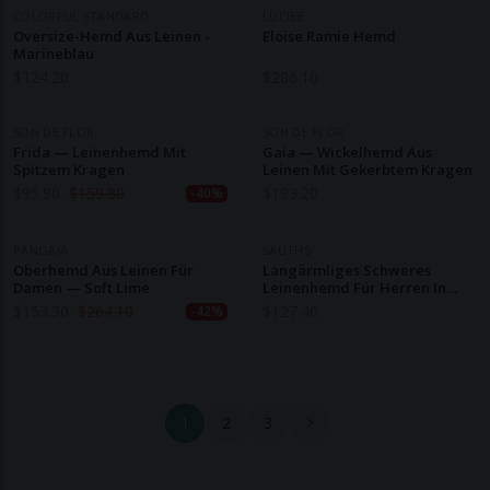
COLORFUL STANDARD
LUCIEE
Oversize-Hemd Aus Leinen -
Eloise Ramie Hemd
Marineblau
$
124.20
$
286.10
SON DE FLOR
SON DE FLOR
Frida — Leinenhemd Mit
Gaia — Wickelhemd Aus
Spitzem Kragen
Leinen Mit Gekerbtem Kragen
$
95.90
$
159.80
$
193.20
-40%
PANGAIA
SAUTHS
Oberhemd Aus Leinen Für
Langärmliges Schweres
Damen — Soft Lime
Leinenhemd Für Herren In
Schokolade
$
153.30
$
264.10
$
127.40
-42%
1
2
3