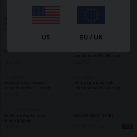
LOVEBRAND
LOVEBRAND
Olivgrünes Arawak-
The Beetles Abaco
Leinenhemd Für Herren
Leinenhemd Für Herren
$
212.60
$
251.20
US
EU / UK
COLORFUL STANDARD
LOVEBRAND
Leinenhemd - Optisches Weiß
Elephant Palace Sky Arawak
Leinenhemd Für Herren
$
124.20
$
225.50
LOVEBRAND
LOVEBRAND
Volcanic Black Abaco
Palm Eagle Maycock
Leinenhemd Für Herren
Leinenhemd Für Herren
$
231.90
$
206.20
COLORFUL STANDARD
ECOALF
SS-Hemd Aus Leinen -
BLAUES ADAN-SHIRT
Smaragdgrün
$
108.00
$
77.70
$
129.40
-40%