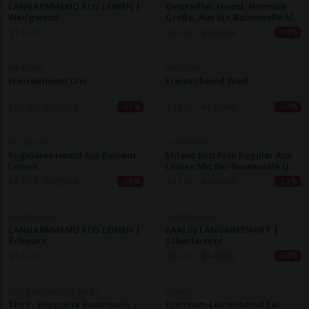
LANGARMHEMD AUS LEINEN |
Gestreiftes Hemd, Normale
Wedgwood
Größe, Aus Bio-Baumwolle Mit
Leinen
$
140.20
$
64.80
$
129.50
-50%
MATONA
MATONA
Freizeithemd Oliv
Freizeithemd Weiß
$
89.90
$
128.50
$
89.90
$
128.50
-30%
-30%
HESSNATUR
HESSNATUR
Reguläres Hemd Aus Reinem
Milano Knit Polo Regular Aus
Leinen
Leinen Mit Bio-Baumwolle Und
LENZING™ ECOVERO™ Viskose
$
64.80
$
129.50
$
91.80
$
183.50
-50%
-50%
ARMEDANGELS
ARMEDANGELS
LANGARMHEMD AUS LEINEN |
FAALIN LANGARMSHIRT |
Schwarz
Scharlachrot
$
140.20
$
86.30
$
140.20
-38%
THE DRIFTWOOD TALES
ASPIGA
Shirt - Recycelte Baumwolle -
Premium-Leinenhemd Für