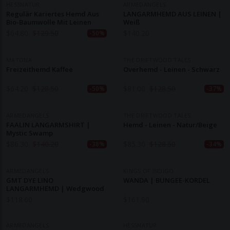
HESSNATUR
ARMEDANGELS
Regulär Kariertes Hemd Aus
LANGARMHEMD AUS LEINEN |
Bio-Baumwolle Mit Leinen
Weiß
$
64.80
$
129.50
$
140.20
-50%
MATONA
THE DRIFTWOOD TALES
Freizeithemd Kaffee
Overhemd - Leinen - Schwarz
$
64.20
$
128.50
$
81.00
$
128.50
-50%
-37%
ARMEDANGELS
THE DRIFTWOOD TALES
FAALIN LANGARMSHIRT |
Hemd - Leinen - Natur/beige
Mystic Swamp
$
86.30
$
140.20
$
85.30
$
128.50
-38%
-34%
ARMEDANGELS
KINGS OF INDIGO
GMT DYE LINO
WANDA | BUNGEE-KORDEL
LANGARMHEMD | Wedgwood
$
118.60
$
161.90
ARMEDANGELS
HESSNATUR