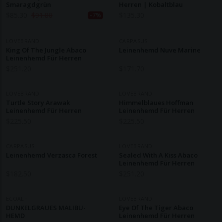
Smaragdgrün
Herren | Kobaltblau
$
85.30
$
91.80
$
135.30
-7%
LOVEBRAND
CARPASUS
King Of The Jungle Abaco
Leinenhemd Nuve Marine
Leinenhemd Für Herren
$
251.20
$
171.70
LOVEBRAND
LOVEBRAND
Turtle Story Arawak
Himmelblaues Hoffman
Leinenhemd Für Herren
Leinenhemd Für Herren
$
225.50
$
225.50
CARPASUS
LOVEBRAND
Leinenhemd Verzasca Forest
Sealed With A Kiss Abaco
Leinenhemd Für Herren
$
182.50
$
251.20
ECOALF
LOVEBRAND
DUNKELGRAUES MALIBU-
Eye Of The Tiger Abaco
HEMD
Leinenhemd Für Herren