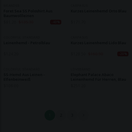
MEANDER
CARPASUS
Foret Sea SS Poloshirt Aus
Kurzes Leinenhemd Orto Blau
Baumwollleinen
$
81.20
$
135.30
$
171.70
-40%
COLORFUL STANDARD
CARPASUS
Leinenhemd - Petrolblau
Kurzes Leinenhemd Lido Blau
$
124.20
$
128.50
$
160.90
-20%
COLORFUL STANDARD
LOVEBRAND
SS-Hemd Aus Leinen -
Elephant Palace Abaco
Elfenbeinweiß
Leinenhemd Für Herren, Blau
$
108.00
$
251.20
1
2
3