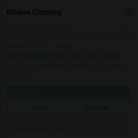
Ethical Clothing
Startseite
Hosen
Elv Denim
Nachhaltige Hosen von Elv Denim
Kaufen Sie nachhaltige Kleidung von Elv Denim
in Europa
Seite 1 von 1
Filters
Empfohlen
Bei Käufen bei unseren Partnermarken können Provisionen an
Ethical Clothing gezahlt werden.