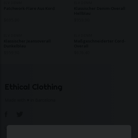
ELV DENIM
ELV DENIM
Patchwork-Flare Aus Kord
Klassischer Denim-Overall
Hellblau
$
695.80
$
959.90
ELV DENIM
ELV DENIM
Klassischer Jeansoverall
Maßgeschneiderter Cord-
Dunkelblau
Overall
$
959.90
$
676.40
Ethical Clothing
Made with ♥ in Barcelona
Über uns
|
Kontakt
|
Datenschutzerklärung