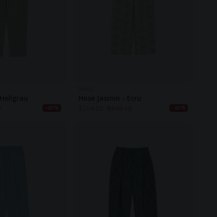
SKALL
 Hellgrau
Hose Jasmin - Ecru
0
$
204.00
$
340.10
-40%
-40%