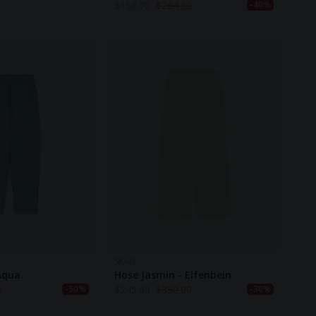
$
158.70
$
264.50
-40%
SKALL
Aqua
Hose Jasmin - Elfenbein
0
$
245.60
$
350.90
-50%
-30%