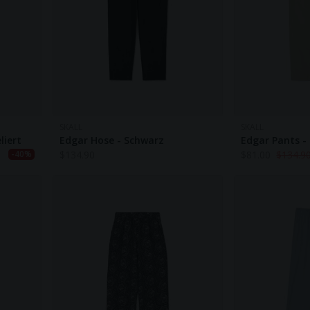
SKALL
SKALL
liert
Edgar Hose - Schwarz
Edgar Pants -
$
134.90
$
81.00
$
134.9
-40%