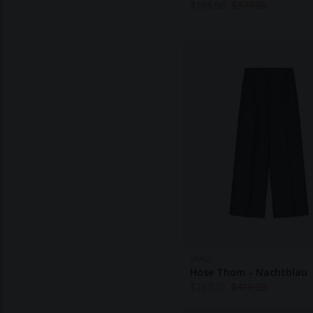
$
188.90
$
377.90
SKALL
Hose Thom - Nachtblau
$
287.20
$
410.20