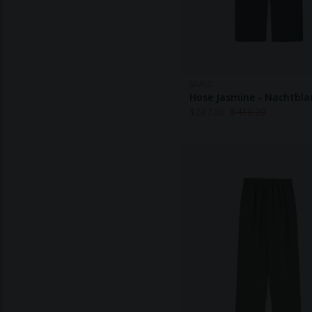
SKALL
Hose Jasmine - Nachtbla
$
287.20
$
410.20