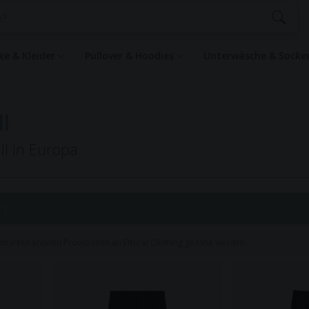
ke & Kleider
Pullover & Hoodies
Unterwäsche & Sock
l
ll in Europa
 1
rmarken können Provisionen an Ethical Clothing gezahlt werden.