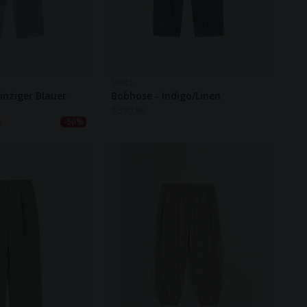
SKALL
inziger Blauer
Bobhose - Indigo/Linen
$
350.90
0
-50%