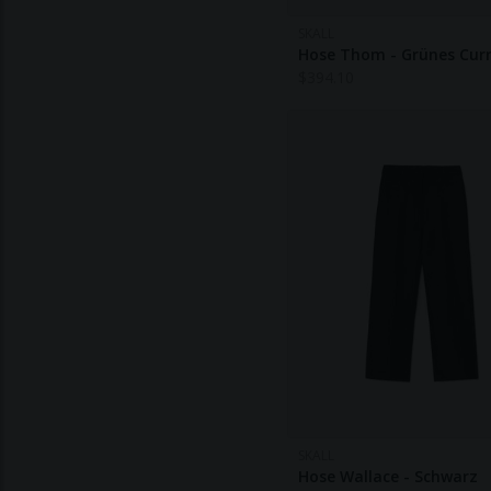
SKALL
Hose Thom - Grünes Cur
$
394.10
SKALL
Hose Wallace - Schwarz