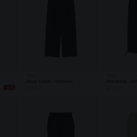
SKALL
SKALL
Hose Thom - Schwarz
Petrihose - S
$
394.10
$
151.10
-30%