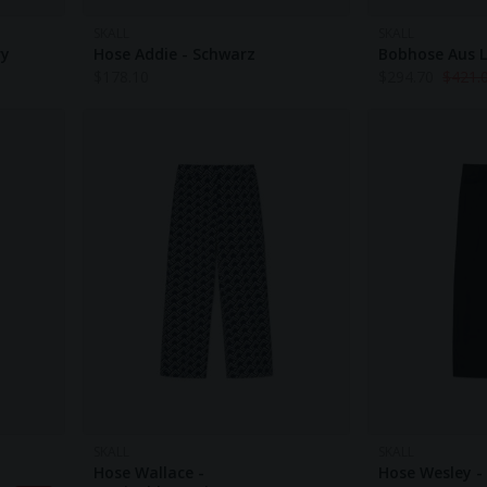
SKALL
SKALL
ry
Hose Addie - Schwarz
Bobhose Aus L
$
178.10
$
294.70
$
421.
SKALL
SKALL
Hose Wallace -
Hose Wesley -