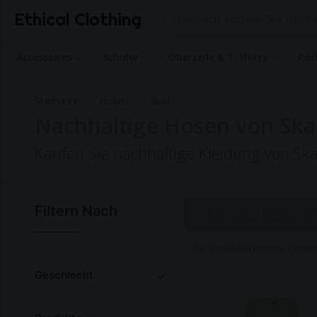
Ethical Clothing
Accessoires
Schuhe
Oberteile & T-Shirts
Röc
Startseite
Hosen
Skall
Nachhaltige Hosen von Skal
Kaufen Sie nachhaltige Kleidung von Ska
Filtern Nach
29 Produkte |
Seite 1 von
Bei Käufen bei unseren Partne
Geschlecht