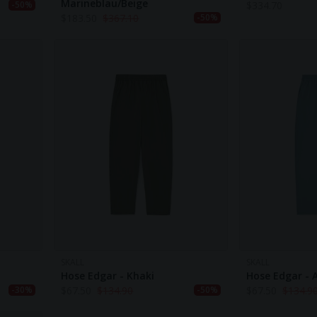
Marineblau/Beige
$
334.70
-50%
$
183.50
$
367.10
-50%
SKALL
SKALL
Hose Edgar - Khaki
Hose Edgar - 
$
67.50
$
134.90
$
67.50
$
134.9
-30%
-50%