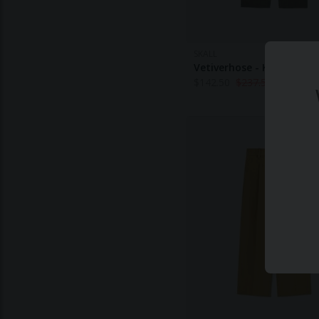
SKALL
Vetiverhose - Khaki
$
142.50
$
237.50