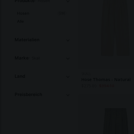
Produkte
- Hosen
Hosen
(29)
Alle
Materialien
Marke
- Skall
SKALL
Land
Hose Thomas - Natural
$
275.80
$
394.10
Preisbereich