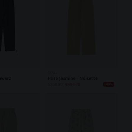
SKALL
chwarz
Hose Jasmine - Noisette
$
200.80
$
334.70
-40%