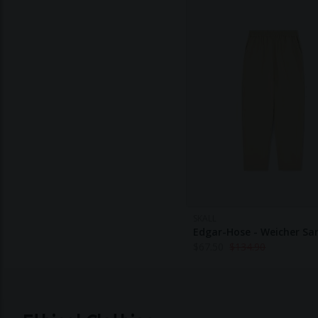
SKALL
Edgar-Hose - Weicher Sa
$
67.50
$
134.90