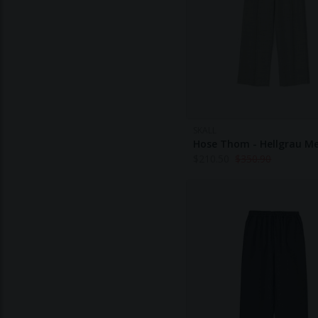
SKALL
Hose Thom - Hellgrau Me
$
210.50
$
350.90