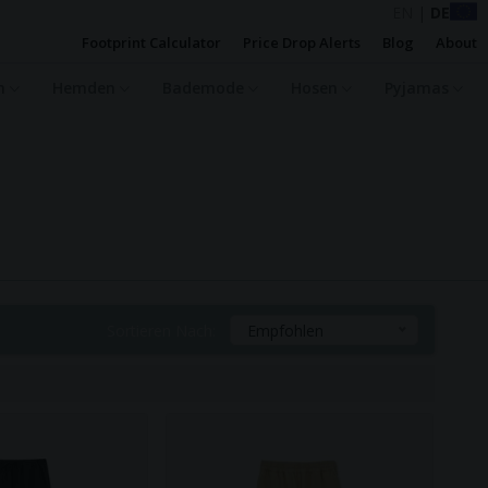
EN
|
DE
Footprint Calculator
Price Drop Alerts
Blog
About
en
Hemden
Bademode
Hosen
Pyjamas
Sortieren Nach:
Empfohlen