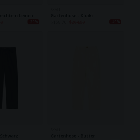
SKALL
eichtem Leinen
Gartenhose - Khaki
00
$
158.70
$
264.50
-30%
-40%
SKALL
 Schwarz
Gartenhose - Butter