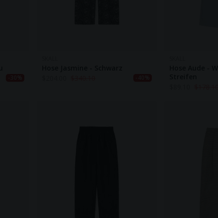
SKALL
SKALL
u
Hose Jasmine - Schwarz
Hose Aude - W
Streifen
$
204.00
$
340.10
-30%
-40%
$
89.10
$
178.1