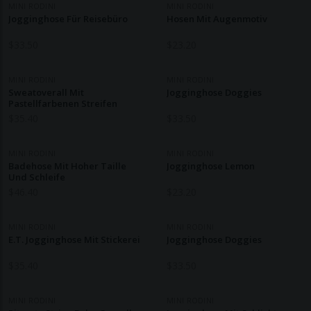
MINI RODINI
MINI RODINI
Jogginghose Für Reisebüro
Hosen Mit Augenmotiv
$
33.50
$
23.20
MINI RODINI
MINI RODINI
Sweatoverall Mit
Jogginghose Doggies
Pastellfarbenen Streifen
$
35.40
$
33.50
MINI RODINI
MINI RODINI
Badehose Mit Hoher Taille
Jogginghose Lemon
Und Schleife
$
46.40
$
23.20
MINI RODINI
MINI RODINI
E.T. Jogginghose Mit Stickerei
Jogginghose Doggies
$
35.40
$
33.50
MINI RODINI
MINI RODINI