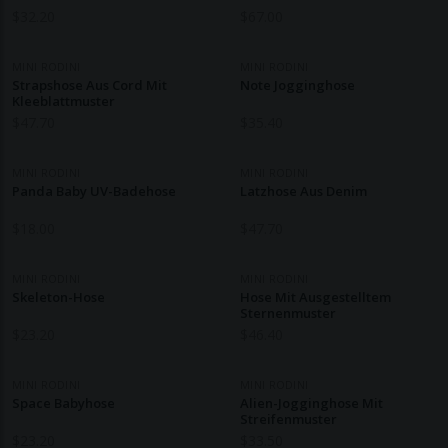
$
32.20
$
67.00
MINI RODINI
MINI RODINI
Strapshose Aus Cord Mit
Note Jogginghose
Kleeblattmuster
$
47.70
$
35.40
MINI RODINI
MINI RODINI
Panda Baby UV-Badehose
Latzhose Aus Denim
$
18.00
$
47.70
MINI RODINI
MINI RODINI
Skeleton-Hose
Hose Mit Ausgestelltem
Sternenmuster
$
23.20
$
46.40
MINI RODINI
MINI RODINI
Space Babyhose
Alien-Jogginghose Mit
Streifenmuster
$
23.20
$
33.50