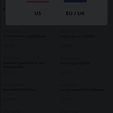
MINI RODINI
MINI RODINI
Reisebüro Onesie
Hose Mit Spitzenaufnäher
US
EU / UK
$
35.40
$
83.70
MINI RODINI
MINI RODINI
To The Moon Jogginghose
Jogginghose Dolphin
$
35.40
$
29.60
MINI RODINI
MINI RODINI
Jumpsuit Spaceflower Aus
Alien Jogginghose
Veloursleder
$
41.90
$
33.50
MINI RODINI
MINI RODINI
Hose Mit Alien-Print
Lemon Gestrickte Babyhose
$
27.10
$
23.20
MINI RODINI
MINI RODINI