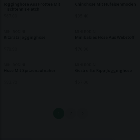
Jogginghose Aus Frottee Mit
Chinohose Mit Hufeisenmoden
Tischtennis-Patch
$
67.00
$
35.40
MINI RODINI
MINI RODINI
Ritzratz Jogginghose
Minibabies Hose Aus Webstoff
$
70.90
$
70.90
MINI RODINI
MINI RODINI
Hose Mit Spitzenaufnäher
Gestreifte Ripp-Jogginghose
$
83.70
$
67.00
1
2