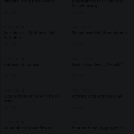
Ritzratz Stripe Baby-Overall
Jogginghose Mit Schlichter
Paspelierung
$
35.40
$
59.30
MINI RODINI
MINI RODINI
Reisebüro — Badehose Mit
Fleecehose Mit Alpenblumen
Aufnäher
$
41.20
$
29.60
MINI RODINI
MINI RODINI
Hufeisen-Latzhose
Gestreifter Overall Von E.T.
$
47.70
$
59.30
MINI RODINI
MINI RODINI
Jogginghose Mit Alien City FC-
Ritzratz Jogginghose Grau
Print
$
33.50
$
23.20
MINI RODINI
MINI RODINI
Velourshose Spaceflower
Panther Panel Jogginghose