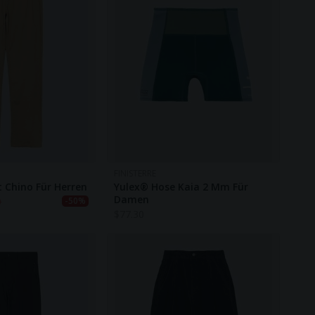
FINISTERRE
t Chino Für Herren
Yulex® Hose Kaia 2 Mm Für
Damen
0
-50%
$
77.30