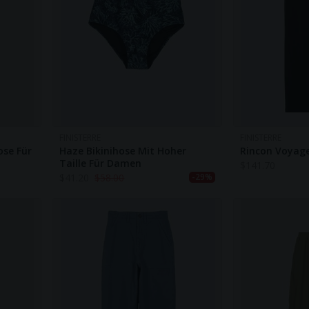
FINISTERRE
FINISTERRE
ose Für
Haze Bikinihose Mit Hoher
Rincon Voyage
Taille Für Damen
$
141.70
$
41.20
$
58.00
-29%