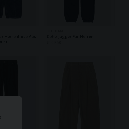
FINISTERRE
ar Herrenhose Aus
Coho Jogger Für Herren
amen
$
109.50
?