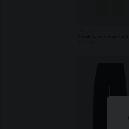
FINISTERRE
Yarrel Canvas-Hose Für
$
126.30