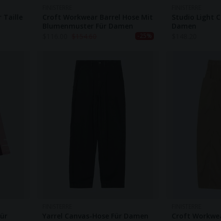
FINISTERRE
FINISTERRE
 Taille
Croft Workwear Barrel Hose Mit
Studio Light 
Blumenmuster Für Damen
Damen
$
116.00
$
154.60
$
148.20
-25%
FINISTERRE
FINISTERRE
Für
Yarrel Canvas-Hose Für Damen
Croft Workwea