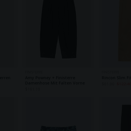
FINISTERRE
FINISTERRE
Herren
Amy Powney + Finisterre
Rincon Slim Fi
Damenhose Mit Falten Vorne
$
61.80
$
122.4
$
161.10