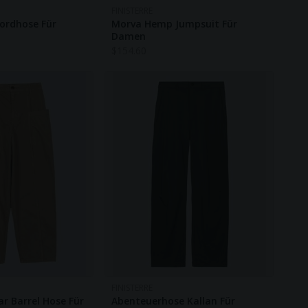
FINISTERRE
Cordhose Für
Morva Hemp Jumpsuit Für
Damen
$
154.60
FINISTERRE
r Barrel Hose Für
Abenteuerhose Kallan Für