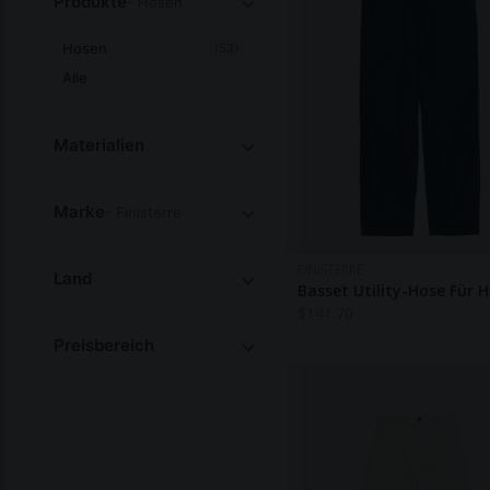
Produkte
- Hosen
Hosen
(53)
Alle
Materialien
Marke
- Finisterre
FINISTERRE
Land
Basset Utility-Hose Für 
$
141.70
Preisbereich