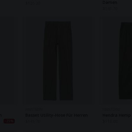
Damen
$
126.30
$
141.70
FINISTERRE
FINISTERRE
n
Basset Utility-Hose Für Herren
Hendra Hemp 
$
141.70
$
116.00
-25%