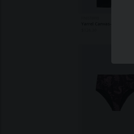
FINISTERRE
Yarrel Canvas-Hose Für
$
126.30