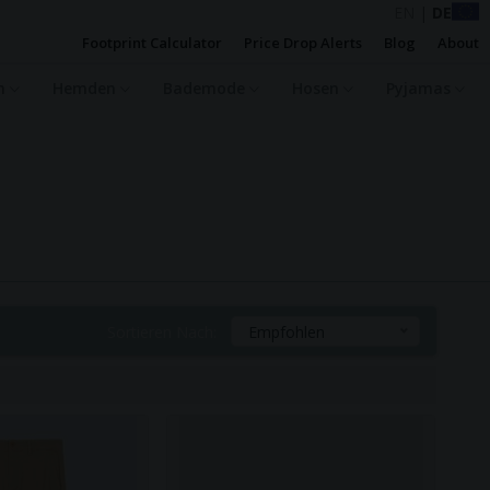
EN
|
DE
Footprint Calculator
Price Drop Alerts
Blog
About
en
Hemden
Bademode
Hosen
Pyjamas
Sortieren Nach:
Empfohlen