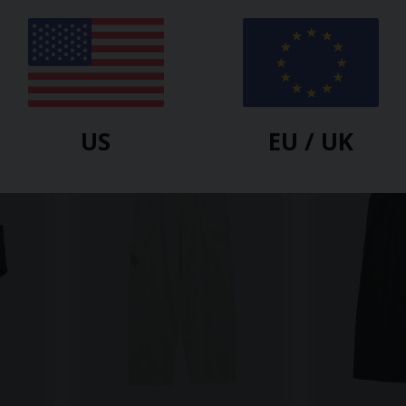
FINISTERRE
FINISTERRE
 Damen
Abenteuerhose Kallan Für
Basset Hose F
Damen
$
141.70
$
126.30
US
EU / UK