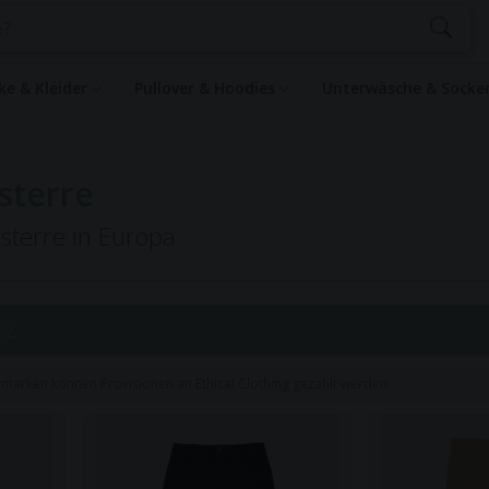
ke & Kleider
Pullover & Hoodies
Unterwäsche & Sock
sterre
isterre in Europa
 2
rmarken können Provisionen an Ethical Clothing gezahlt werden.