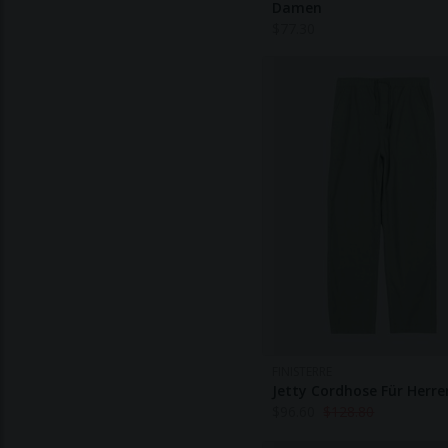
Damen
$
77.30
FINISTERRE
Jetty Cordhose Für Herre
$
96.60
$
128.80