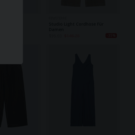
FINISTERRE
ür Herren
Studio Light Cordhose Für
Damen
$
96.60
$
148.20
-35%