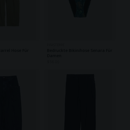
FINISTERRE
rrel Hose Für
Bedruckte Bikinihose Senara Für
Damen
$
58.00