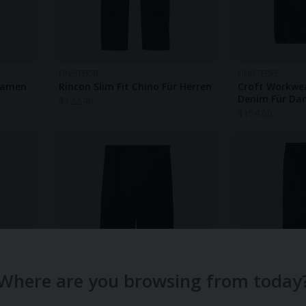
FINISTERRE
FINISTERRE
 Damen
Rincon Slim Fit Chino Für Herren
Croft Workwe
Denim Für D
$
122.40
$
154.60
Where are you browsing from today