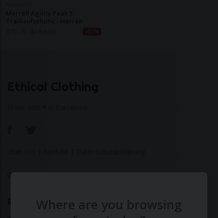
MEANDER
Merrell Agility Peak 5
Traillaufschuhe - Herren
$
76.70
$
153.30
-50%
Ethical Clothing
Made with ♥ in Barcelona
Über uns
|
Kontakt
|
Datenschutzerklärung
Calculate Your Fashion Footprint
Where are you browsing
Bamboo