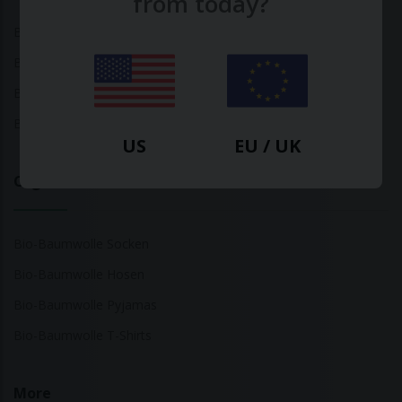
from today?
Bambus Oberteile
Bambus Socken
Bambus Unterwäsche
Bambus T-Shirts
US
EU / UK
Organic Cotton
Bio-Baumwolle Socken
Bio-Baumwolle Hosen
Bio-Baumwolle Pyjamas
Bio-Baumwolle T-Shirts
More