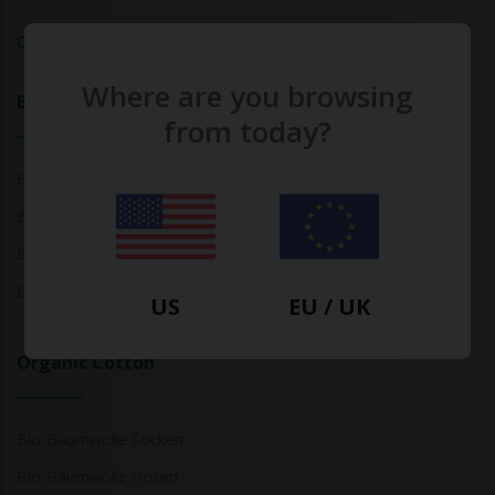
Calculate Your Fashion Footprint
Where are you browsing
Bamboo
from today?
Bambus Oberteile
Bambus Socken
Bambus Unterwäsche
Bambus T-Shirts
US
EU / UK
Organic Cotton
Bio-Baumwolle Socken
Bio-Baumwolle Hosen