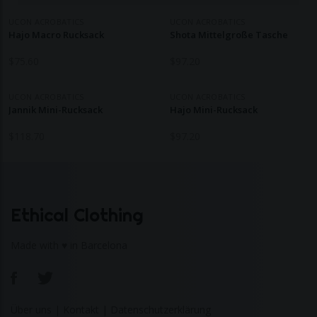
UCON ACROBATICS
UCON ACROBATICS
Hajo Macro Rucksack
Shota Mittelgroße Tasche
$
75.60
$
97.20
UCON ACROBATICS
UCON ACROBATICS
Jannik Mini-Rucksack
Hajo Mini-Rucksack
$
118.70
$
97.20
Ethical Clothing
Made with ♥ in Barcelona
Über uns
|
Kontakt
|
Datenschutzerklärung